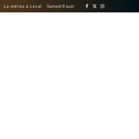
La météo à Laval
Samedi 8 août
Facebook
X
Instagram
(Twitter)