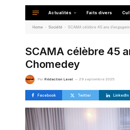
Actualités
Faits divers
Cul
-
-
Home
Société
SCAMA célèbre 45 ans d’engagem
SCAMA célèbre 45 a
Chomedey
Par
Rédaction Laval
29 septembre 2025
Facebook
Twitter
LinkedIn