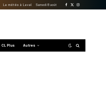
La météo à Laval
Samedi 8 août
Facebook
X
Instagram
(Twitter)
CL Plus
Autres