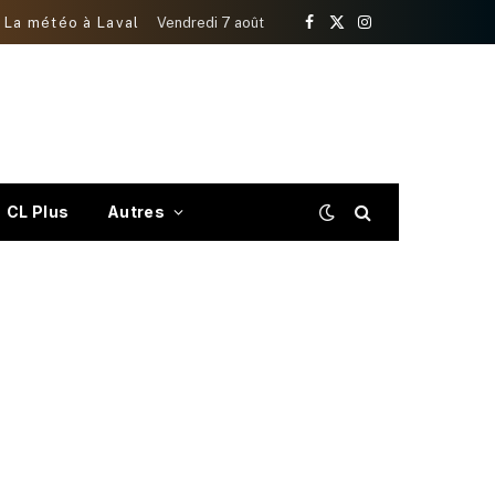
La météo à Laval
Vendredi 7 août
Facebook
X
Instagram
(Twitter)
CL Plus
Autres