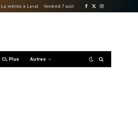
La météo à Laval
Vendredi 7 août
Facebook
X
Instagram
(Twitter)
CL Plus
Autres