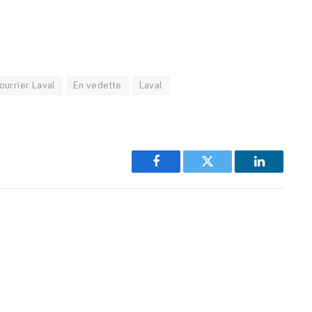
ourrier Laval
En vedette
Laval
Facebook
Twitter
LinkedIn