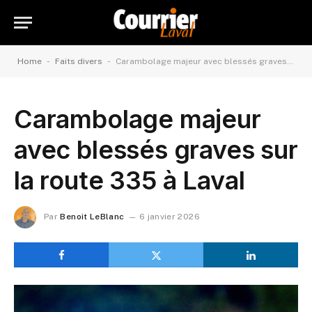
-
-
Home
Faits divers
Carambolage majeur avec blessés graves sur la route 335 à Laval
Carambolage majeur
avec blessés graves sur
la route 335 à Laval
Par
Benoit LeBlanc
6 janvier 2026