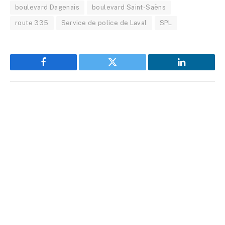
boulevard Dagenais
boulevard Saint-Saëns
route 335
Service de police de Laval
SPL
Facebook
Twitter
LinkedIn