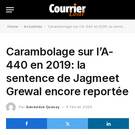
-
-
Home
Actualités
Carambolage sur l’A-440 en 2019: la sentence de Jagmeet Grewal encore reportée
Carambolage sur l’A-
440 en 2019: la
sentence de Jagmeet
Grewal encore reportée
Par
Geneviève Quessy
5 février 2025