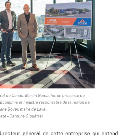
néral de Canac, Martin Gamache, en présence du
’Économie et ministre responsable de la région de
ane Boyer, maire de Laval.
eté – Caroline Clouâtre)
directeur général de cette entreprise qui entend