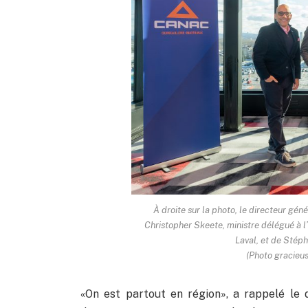
À droite sur la photo, le directeur gé
Christopher Skeete, ministre délégué à l
Laval, et de Stéph
(Photo gracieus
«On est partout en région», a rappelé le 