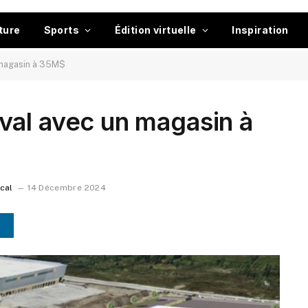
ture
Sports
Édition virtuelle
Inspiration
 magasin à 35M$
val avec un magasin à
ocal
14 Décembre 2024