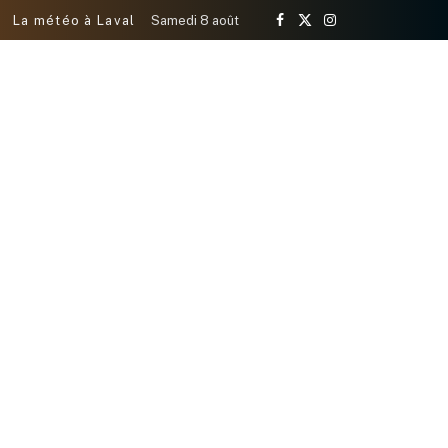
La météo à Laval
Samedi 8 août
Facebook
X
Instagram
(Twitter)