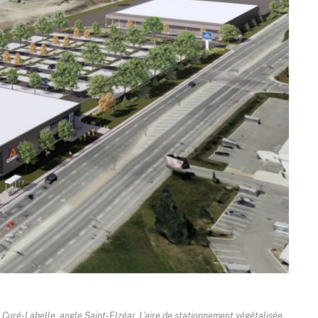
Curé-Labelle, angle Saint-Elzéar. L’aire de stationnement végétalisée