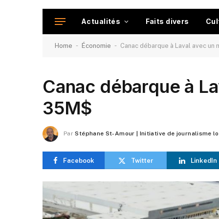
Actualités
Faits divers
Cul
-
-
Home
Économie
Canac débarque à Laval avec un
Canac débarque à La
35M$
Par
Stéphane St-Amour | Initiative de journalisme l
Facebook
Twitter
LinkedIn