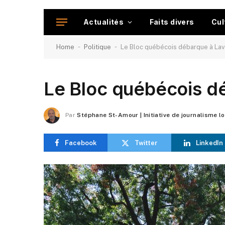
Actualités
Faits divers
Cul
-
-
Home
Politique
Le Bloc québécois débarque à Lav
Le Bloc québécois d
Par
Stéphane St-Amour | Initiative de journalisme l
Facebook
Twitter
LinkedIn