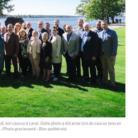
i, son caucus à Laval. Cette photo a été prise lors du caucus tenu en
 (Photo gracieuseté – Bloc québécois)