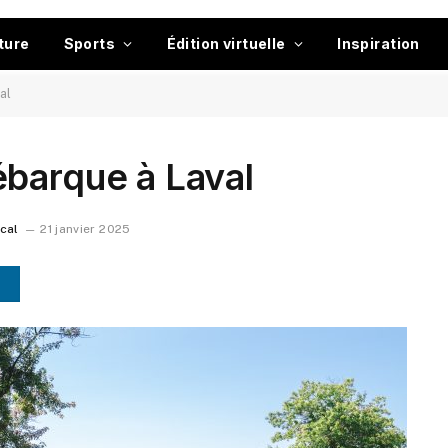
ture
Sports
Édition virtuelle
Inspiration
al
ébarque à Laval
ocal
21 janvier 2025