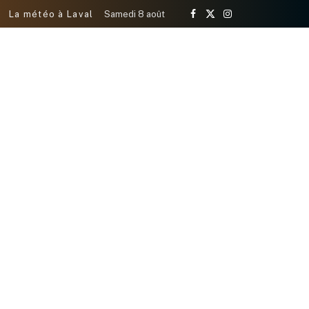
La météo à Laval
Samedi 8 août
Facebook
X
Instagram
(Twitter)