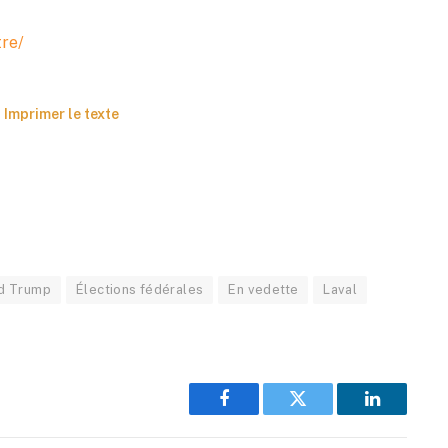
tre/
Imprimer le texte
d Trump
Élections fédérales
En vedette
Laval
Facebook
Twitter
LinkedIn