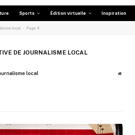
ture
Sports
Édition virtuelle
Inspiration
-
nalisme local
Page 4
ATIVE DE JOURNALISME LOCAL
journalisme local
Website