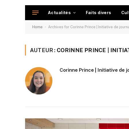
Actualités
Faits divers
Cul
-
Home
Archives for Corinne Prince | Initiative de jour
AUTEUR :
CORINNE PRINCE | INITI
Corinne Prince | Initiative de 