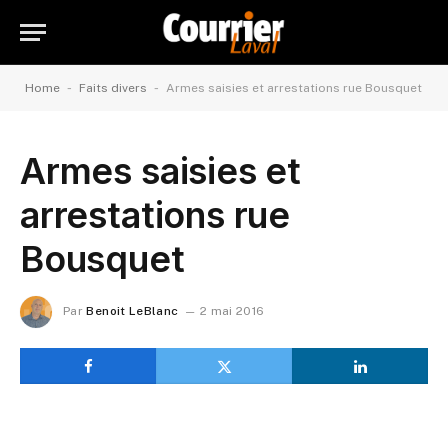
-
-
Home
Faits divers
Armes saisies et arrestations rue Bousquet
Armes saisies et
arrestations rue
Bousquet
Par
Benoit LeBlanc
2 mai 2016