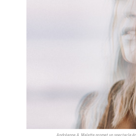
Andréanne A. Malette promet un spectacle én