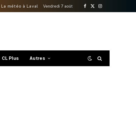
La météo à Laval
Vendredi 7 août
Facebook
X
Instagram
(Twitter)
CL Plus
Autres