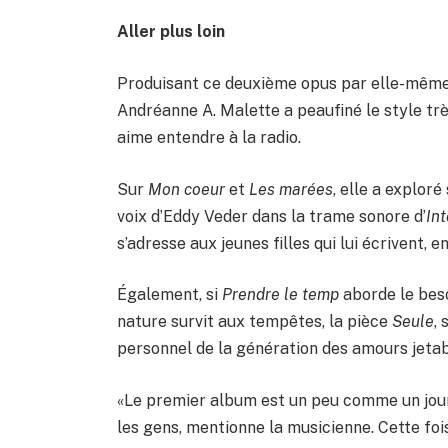
Aller plus loin
Produisant ce deuxième opus par elle-même d
Andréanne A. Malette a peaufiné le style tr
aime entendre à la radio.
Sur
Mon coeur
et
Les marées
, elle a explor
voix d’Eddy Veder dans la trame sonore d’
Int
s’adresse aux jeunes filles qui lui écrivent, 
Également, si
Prendre le temp
aborde le beso
nature survit aux tempêtes, la pièce
Seule
,
personnel de la génération des amours jetabl
«Le premier album est un peu comme un journ
les gens, mentionne la musicienne. Cette fois,