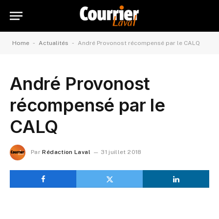
-
-
Home
Actualités
André Provonost récompensé par le CALQ
André Provonost
récompensé par le
CALQ
Par
Rédaction Laval
31 juillet 2018