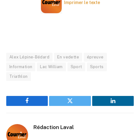
Imprimer le texte
Alex Lépine-Bédard
En vedette
épreuve
Information
Lac William
Sport
Sports
Triathlon
Facebook
Twitter
LinkedIn
Rédaction Laval