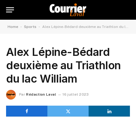
-
-
Home
Sports
Alex Lépine-Bédard deuxième au Triathlon du lac William
Alex Lépine-Bédard
deuxième au Triathlon
du lac William
Par
Rédaction Laval
16 juillet 2023