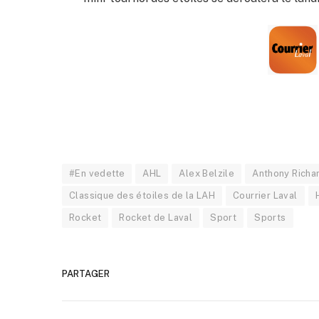
#En vedette
AHL
Alex Belzile
Anthony Richa
Classique des étoiles de la LAH
Courrier Laval
Rocket
Rocket de Laval
Sport
Sports
PARTAGER