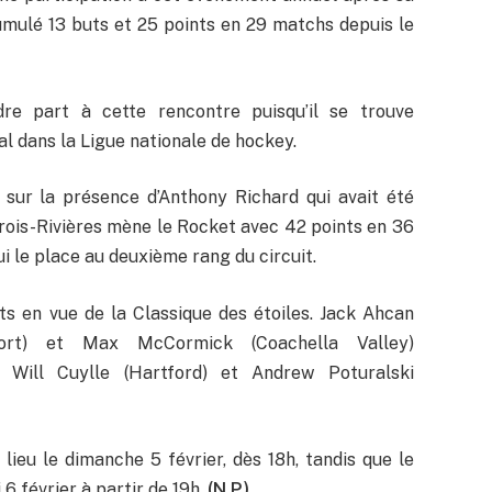
 cumulé 13 buts et 25 points en 29 matchs depuis le
re part à cette rencontre puisqu’il se trouve
l dans la Ligue nationale de hockey.
 sur la présence d’Anthony Richard qui avait été
 Trois-Rivières mène le Rocket avec 42 points en 36
ui le place au deuxième rang du circuit.
 en vue de la Classique des étoiles. Jack Ahcan
eport) et Max McCormick (Coachella Valley)
), Will Cuylle (Hartford) et Andrew Poturalski
lieu le dimanche 5 février, dès 18h, tandis que le
 6 février à partir de 19h.
(N.P.)