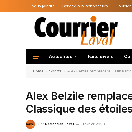
Nous joindre
Service aux annonceurs
Courrier
Actualités
Faits divers
Cul
-
-
Home
Sports
Alex Belzile remplacera Justin Barro
Alex Belzile remplace
Classique des étoile
Par
Rédaction Laval
1 février 2023