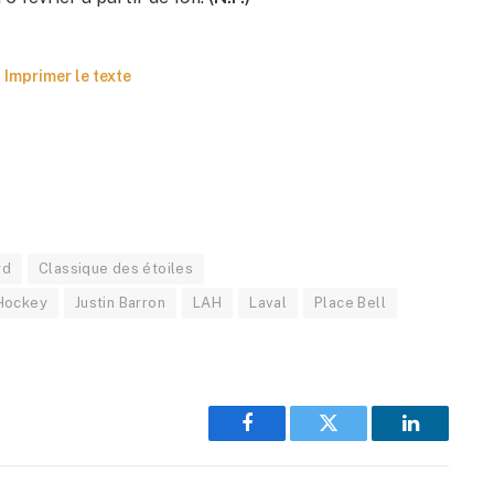
Imprimer le texte
rd
Classique des étoiles
Hockey
Justin Barron
LAH
Laval
Place Bell
Facebook
Twitter
LinkedIn