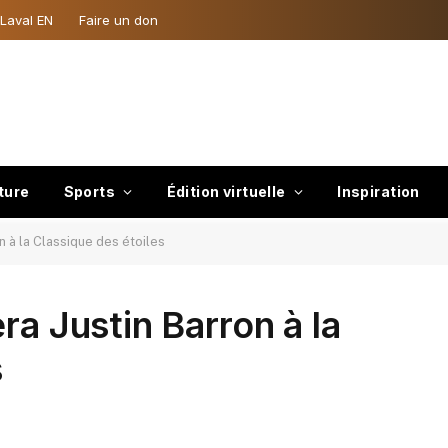
 Laval EN
Faire un don
ture
Sports
Édition virtuelle
Inspiration
n à la Classique des étoiles
ra Justin Barron à la
s