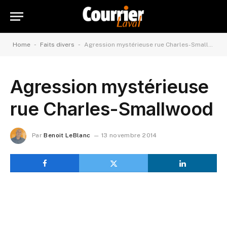
-
-
Home
Faits divers
Agression mystérieuse rue Charles-Smallwood
Agression mystérieuse
rue Charles-Smallwood
Par
Benoit LeBlanc
13 novembre 2014