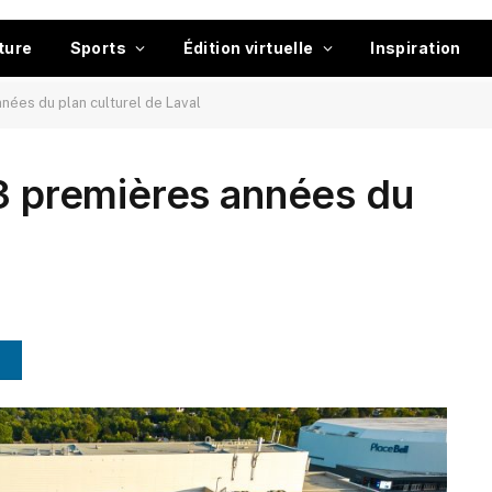
ture
Sports
Édition virtuelle
Inspiration
nées du plan culturel de Laval
 3 premières années du
l