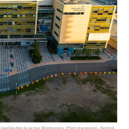
e-Léveillée dans le secteur Montmorency. (Photo gracieuseté – Sandrick