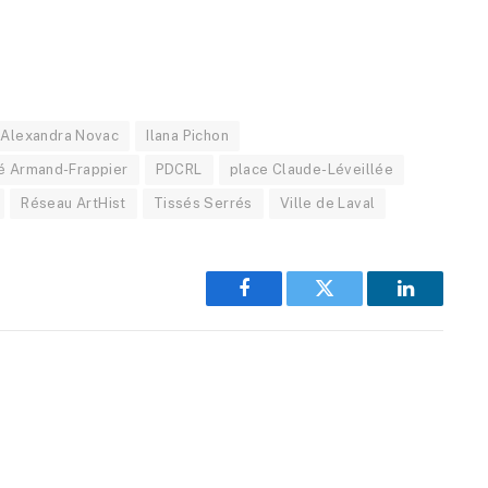
a Alexandra Novac
Ilana Pichon
é Armand-Frappier
PDCRL
place Claude-Léveillée
Réseau ArtHist
Tissés Serrés
Ville de Laval
Facebook
Twitter
LinkedIn