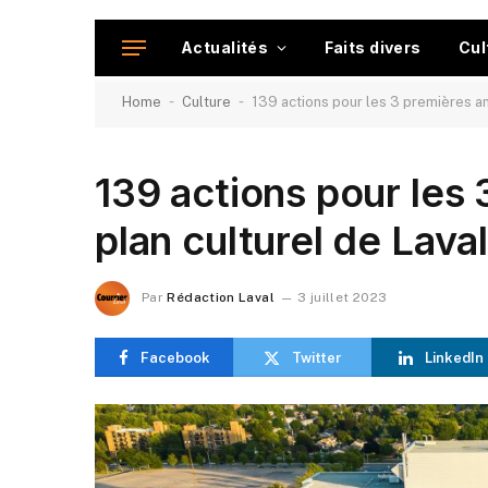
Actualités
Faits divers
Cul
-
-
Home
Culture
139 actions pour les 3 premières an
139 actions pour les
plan culturel de Lava
Par
Rédaction Laval
3 juillet 2023
Facebook
Twitter
LinkedIn