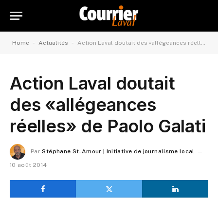
-
-
Home
Actualités
Action Laval doutait des «allégeances réelles» de Paolo Galati
Action Laval doutait
des «allégeances
réelles» de Paolo Galati
Par
Stéphane St-Amour | Initiative de journalisme local
10 août 2014