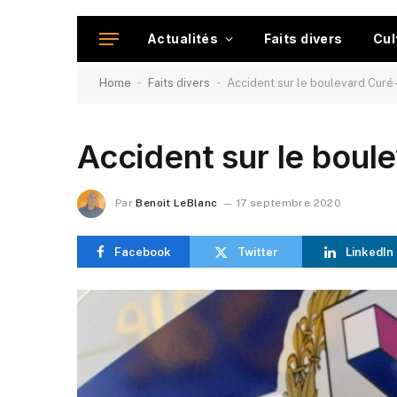
Actualités
Faits divers
Cul
-
-
Home
Faits divers
Accident sur le boulevard Curé
Accident sur le boul
Par
Benoit LeBlanc
17 septembre 2020
Facebook
Twitter
LinkedIn