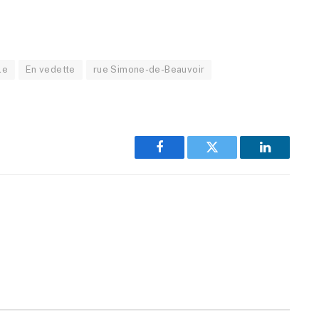
le
En vedette
rue Simone-de-Beauvoir
Facebook
Twitter
LinkedIn