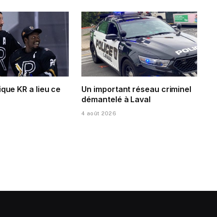
ique KR a lieu ce
Un important réseau criminel
démantelé à Laval
4 août 2026