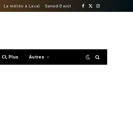
La météo à Laval
Samedi 8 août
Facebook
X
Instagram
(Twitter)
CL Plus
Autres