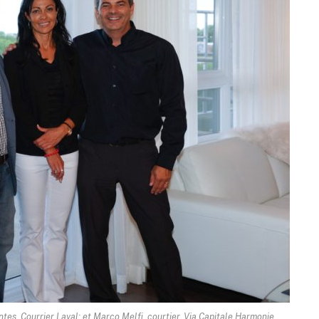
tes, Courrier Laval; et Marco Melfi, courtier, Via Capitale Harmonie.