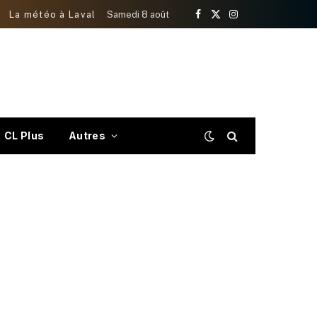
La météo à Laval
Samedi 8 août
Facebook
X
Instagram
(Twitter)
CL Plus
Autres