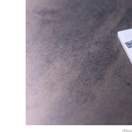
(Phot