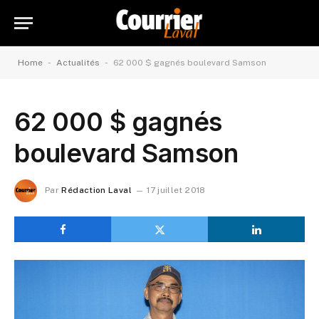
-
-
Home
Actualités
62 000 $ gagnés boulevard Samson
62 000 $ gagnés
boulevard Samson
Par
Rédaction Laval
17 juillet 2018