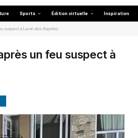
ture
Sports
Édition virtuelle
Inspiration
feu suspect à Laval-des-Rapides
après un feu suspect à