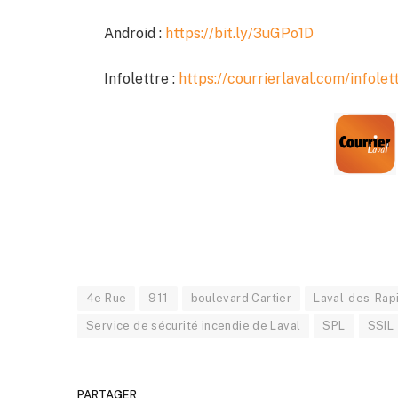
Android :
https://bit.ly/3uGPo1D
Infolettre :
https://courrierlaval.com/infolet
4e Rue
911
boulevard Cartier
Laval-des-Rap
Service de sécurité incendie de Laval
SPL
SSIL
PARTAGER