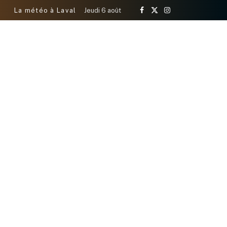
La météo à Laval
Jeudi 6 août
Facebook
X
Instagram
(Twitter)