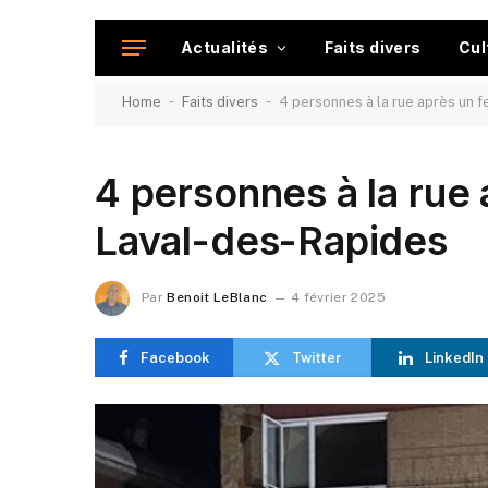
Actualités
Faits divers
Cul
-
-
Home
Faits divers
4 personnes à la rue après un 
4 personnes à la rue 
Laval-des-Rapides
Par
Benoit LeBlanc
4 février 2025
Facebook
Twitter
LinkedIn