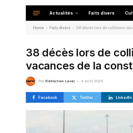
Actualités
Faits divers
Cul
-
-
Home
Faits divers
38 décès lors de collisions dur
38 décès lors de coll
vacances de la const
Par
Rédaction Laval
4 août 2025
Facebook
Twitter
LinkedIn