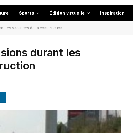
ture
Sports
Édition virtuelle
Inspiration
ant les vacances de la construction
isions durant les
ruction