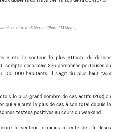
eux absents du travail en raison de la COVID-19.
lavallois en date du 8 février. (Photo 2M.Media)
es a été le secteur le plus affecté du dernier
l. Il compte désormais 226 personnes porteuses du
r 100 000 habitants. Il s’agit du plus haut taux
efois le plus grand nombre de cas actifs (263) en
ier qui a ajouté le plus de cas à son total depuis le
sonnes testées positives au cours du weekend.
meure le secteur le moins affecté de l’île Jésus