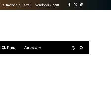
La météo à Laval
Vendredi 7 août
Facebook
X
Instagram
(Twitter)
CL Plus
Autres