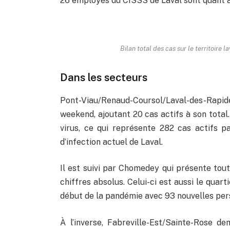
26 employés du CISSS de Laval sont quant à 
Bilan total des cas sur le territoire 
Dans les secteurs
Pont-Viau/Renaud-Coursol/Laval-des-Rapid
weekend, ajoutant 20 cas actifs à son tota
virus, ce qui représente 282 cas actifs pa
d’infection actuel de Laval.
Il est suivi par Chomedey qui présente tout
chiffres absolus. Celui-ci est aussi le quart
début de la pandémie avec 93 nouvelles per
À l’inverse, Fabreville-Est/Sainte-Rose de