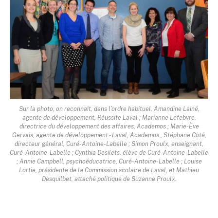
Sur la photo, on reconnaît, dans l’ordre habituel, Amandine Lainé,
agente de développement, Réussite Laval ; Marianne Lefebvre,
directrice du développement des affaires, Academos ; Marie-Ève
Gervais, agente de développement - Laval, Academos ; Stéphane Côté,
directeur général, Curé-Antoine-Labelle ; Simon Proulx, enseignant,
Curé-Antoine-Labelle ; Cynthia Desilets, élève de Curé-Antoine-Labelle
; Annie Campbell, psychoéducatrice, Curé-Antoine-Labelle ; Louise
Lortie, présidente de la Commission scolaire de Laval, et Mathieu
Desquilbet, attaché politique de Suzanne Proulx.