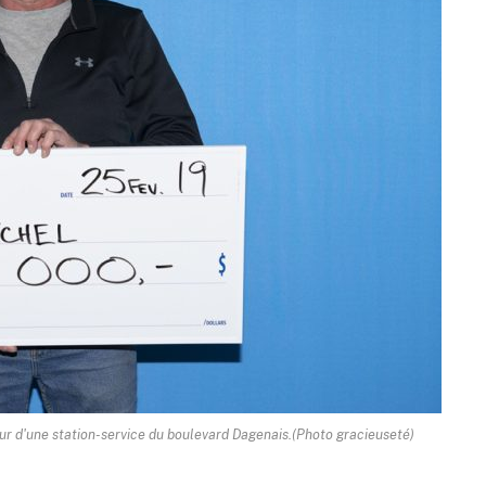
ur d'une station-service du boulevard Dagenais.(Photo gracieuseté)