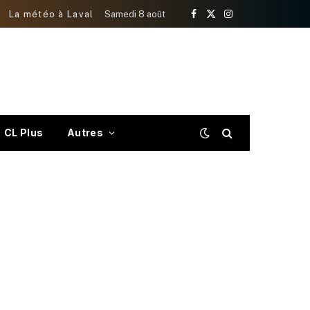
La météo à Laval
Samedi 8 août
Facebook
X
Instagram
(Twitter)
CL Plus
Autres