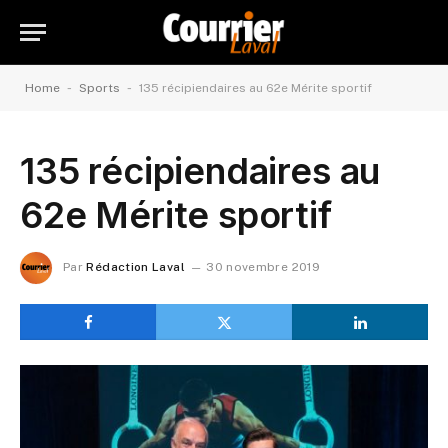
-
-
Home
Sports
135 récipiendaires au 62e Mérite sportif
135 récipiendaires au
62e Mérite sportif
Par
Rédaction Laval
30 novembre 2019