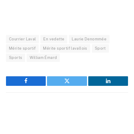
Courrier Laval
En vedette
Laurie Denommée
Mérite sportif
Mérite sportif lavallois
Sport
Sports
William Émard
Facebook
Twitter
LinkedIn